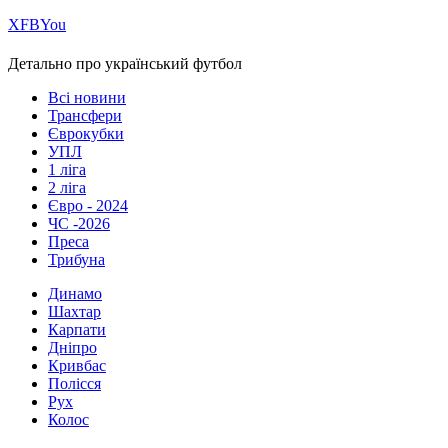
Х
FB
You
Детально про український футбол
Всі новини
Трансфери
Єврокубки
УПЛ
1 ліга
2 ліга
Євро - 2024
ЧС -2026
Преса
Трибуна
Динамо
Шахтар
Карпати
Дніпро
Кривбас
Полісся
Рух
Колос