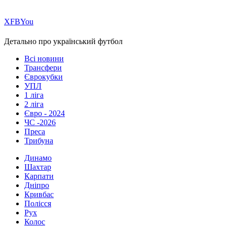
Х
FB
You
Детально про український футбол
Всі новини
Трансфери
Єврокубки
УПЛ
1 ліга
2 ліга
Євро - 2024
ЧС -2026
Преса
Трибуна
Динамо
Шахтар
Карпати
Дніпро
Кривбас
Полісся
Рух
Колос