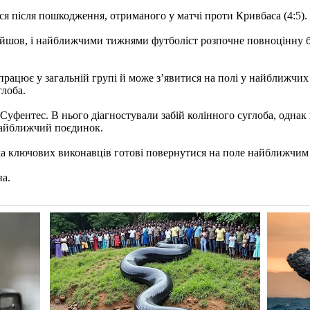
 після пошкодження, отриманого у матчі проти Кривбаса (4:5).
зійшов, і найближчими тижнями футболіст розпочне повноцінну б
рацює у загальній групі й може з’явитися на полі у найближчих 
глоба.
фентес. В нього діагностували забій колінного суглоба, однак в
найближчий поєдинок.
ка ключових виконавців готові повернутися на поле найближчим
на.