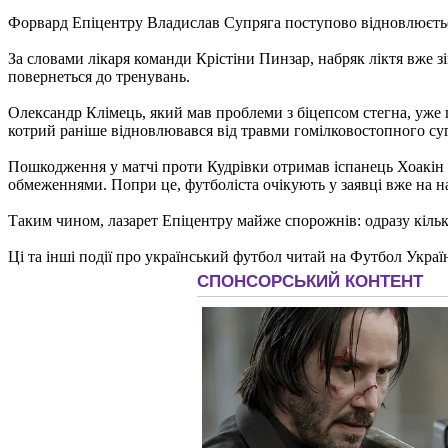
Форвард Епіцентру Владислав Супряга поступово відновлюється
За словами лікаря команди Крістіни Пинзар, набряк ліктя вже 
повернеться до тренувань.
Олександр Клімець, який мав проблеми з біцепсом стегна, уже п
котрий раніше відновлювався від травми гомілковостопного су
Пошкодження у матчі проти Кудрівки отримав іспанець Хоакін Су
обмеженнями. Попри це, футболіста очікують у заявці вже на 
Таким чином, лазарет Епіцентру майже спорожнів: одразу кіль
Ці та інші події про український футбол читай на Футбол Украї