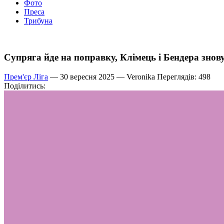
Фото
Преса
Трибуна
Супряга йде на поправку, Клімець і Бендера знову
Прем'єр Ліга
— 30 вересня 2025 —
Veronika
Переглядів: 498
Поділитись: