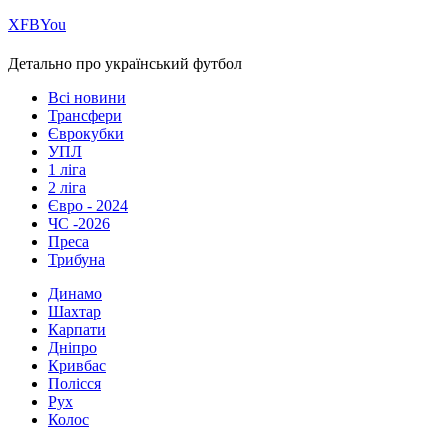
Х
FB
You
Детально про український футбол
Всі новини
Трансфери
Єврокубки
УПЛ
1 ліга
2 ліга
Євро - 2024
ЧС -2026
Преса
Трибуна
Динамо
Шахтар
Карпати
Дніпро
Кривбас
Полісся
Рух
Колос