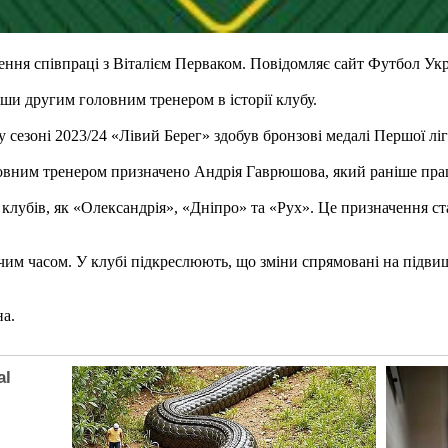
ння співпраці з Віталієм Перваком. Повідомляє сайт Футбол Укр
ши другим головним тренером в історії клубу.
у сезоні 2023/24 «Лівий Берег» здобув бронзові медалі Першої лі
овним тренером призначено Андрія Гаврюшова, який раніше пра
лубів, як «Олександрія», «Дніпро» та «Рух». Це призначення ст
м часом. У клубі підкреслюють, що зміни спрямовані на підвищ
на.