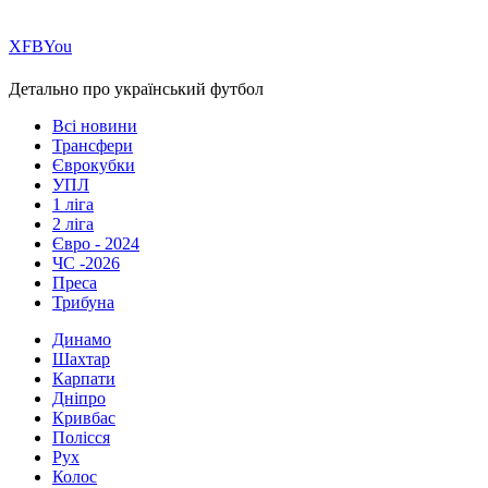
Х
FB
You
Детально про український футбол
Всі новини
Трансфери
Єврокубки
УПЛ
1 ліга
2 ліга
Євро - 2024
ЧС -2026
Преса
Трибуна
Динамо
Шахтар
Карпати
Дніпро
Кривбас
Полісся
Рух
Колос