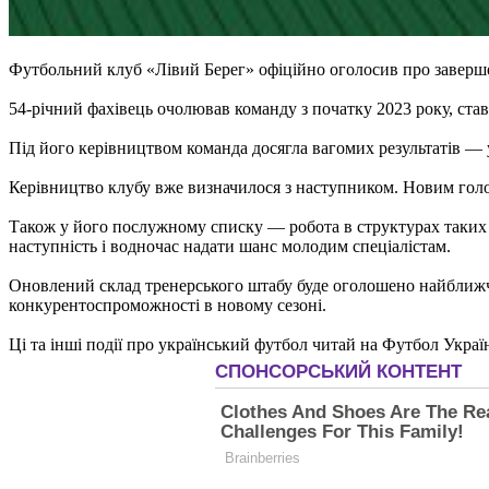
Футбольний клуб «Лівий Берег» офіційно оголосив про заверше
54-річний фахівець очолював команду з початку 2023 року, став
Під його керівництвом команда досягла вагомих результатів — 
Керівництво клубу вже визначилося з наступником. Новим гол
Також у його послужному списку — робота в структурах таких к
наступність і водночас надати шанс молодим спеціалістам.
Оновлений склад тренерського штабу буде оголошено найближчи
конкурентоспроможності в новому сезоні.
Ці та інші події про український футбол читай на Футбол Украї