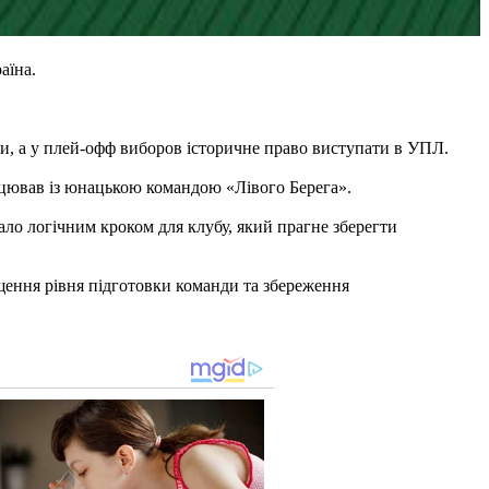
аїна.
ги, а у плей-офф виборов історичне право виступати в УПЛ.
цював із юнацькою командою «Лівого Берега».
ало логічним кроком для клубу, який прагне зберегти
ення рівня підготовки команди та збереження