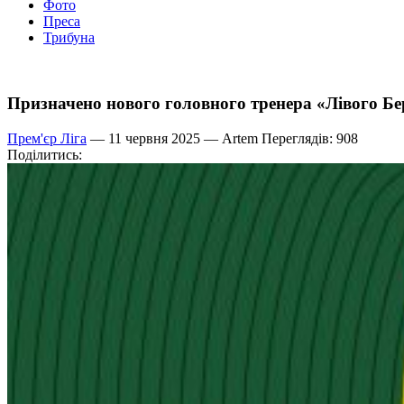
Фото
Преса
Трибуна
Призначено нового головного тренера «Лівого Бе
Прем'єр Ліга
— 11 червня 2025 —
Artem
Переглядів: 908
Поділитись: