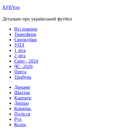
Х
FB
You
Детально про український футбол
Всі новини
Трансфери
Єврокубки
УПЛ
1 ліга
2 ліга
Євро - 2024
ЧС -2026
Преса
Трибуна
Динамо
Шахтар
Карпати
Дніпро
Кривбас
Полісся
Рух
Колос