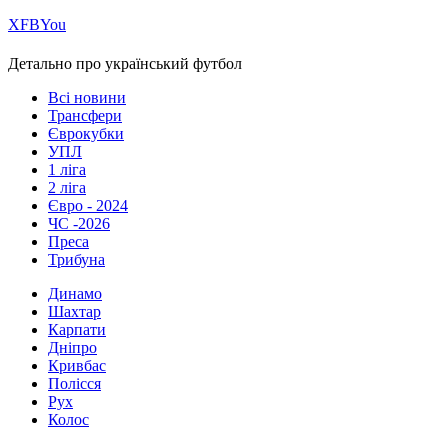
Х
FB
You
Детально про український футбол
Всі новини
Трансфери
Єврокубки
УПЛ
1 ліга
2 ліга
Євро - 2024
ЧС -2026
Преса
Трибуна
Динамо
Шахтар
Карпати
Дніпро
Кривбас
Полісся
Рух
Колос