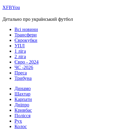
Х
FB
You
Детально про український футбол
Всі новини
Трансфери
Єврокубки
УПЛ
1 ліга
2 ліга
Євро - 2024
ЧС -2026
Преса
Трибуна
Динамо
Шахтар
Карпати
Дніпро
Кривбас
Полісся
Рух
Колос