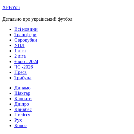
Х
FB
You
Детально про український футбол
Всі новини
Трансфери
Єврокубки
УПЛ
1 ліга
2 ліга
Євро - 2024
ЧС -2026
Преса
Трибуна
Динамо
Шахтар
Карпати
Дніпро
Кривбас
Полісся
Рух
Колос