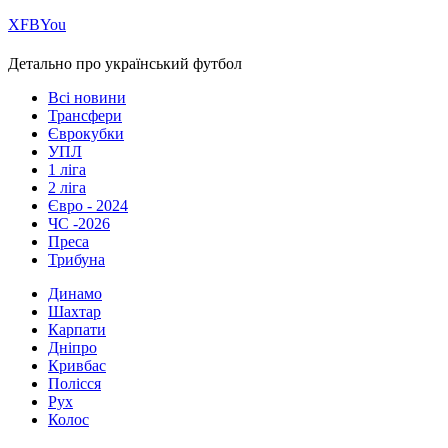
Х
FB
You
Детально про український футбол
Всі новини
Трансфери
Єврокубки
УПЛ
1 ліга
2 ліга
Євро - 2024
ЧС -2026
Преса
Трибуна
Динамо
Шахтар
Карпати
Дніпро
Кривбас
Полісся
Рух
Колос