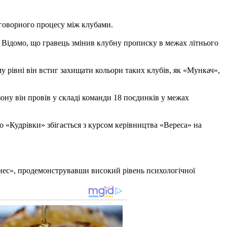
еговорного процесу між клубами.
 Відомо, що гравець змінив клубну прописку в межах літнього
у рівні він встиг захищати кольори таких клубів, як «Мункач»,
ону він провів у складі команди 18 поєдинків у межах
до «Кудрівки» збігається з курсом керівництва «Вереса» на
бізнес», продемонструвавши високий рівень психологічної