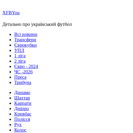
Х
FB
You
Детально про український футбол
Всі новини
Трансфери
Єврокубки
УПЛ
1 ліга
2 ліга
Євро - 2024
ЧС -2026
Преса
Трибуна
Динамо
Шахтар
Карпати
Дніпро
Кривбас
Полісся
Рух
Колос