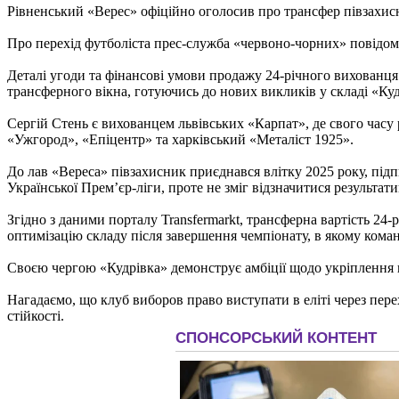
Рівненський «Верес» офіційно оголосив про трансфер півзахисн
Про перехід футболіста прес-служба «червоно-чорних» повідом
Деталі угоди та фінансові умови продажу 24-річного вихованц
трансферного вікна, готуючись до нових викликів у складі «Ку
Сергій Стень є вихованцем львівських «Карпат», де свого часу 
«Ужгород», «Епіцентр» та харківський «Металіст 1925».
До лав «Вереса» півзахисник приєднався влітку 2025 року, під
Української Прем’єр-ліги, проте не зміг відзначитися результат
Згідно з даними порталу Transfermarkt, трансферна вартість 24-
оптимізацію складу після завершення чемпіонату, в якому коман
Своєю чергою «Кудрівка» демонструє амбіції щодо укріплення п
Нагадаємо, що клуб виборов право виступати в еліті через пере
стійкості.