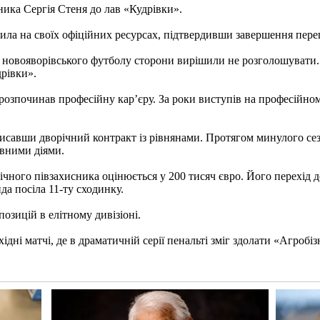
ика Сергія Стеня до лав «Кудрівки».
ила на своїх офіційних ресурсах, підтвердивши завершення пер
я новояворівського футболу сторони вирішили не розголошувати.
дрівки».
розпочинав професійну кар’єру. За роки виступів на професійном
писавши дворічний контракт із рівнянами. Протягом минулого сез
ивними діями.
річного півзахисника оцінюється у 200 тисяч євро. Його перехід 
да посіла 11-ту сходинку.
озицій в елітному дивізіоні.
хідні матчі, де в драматичній серії пенальті зміг здолати «Агро