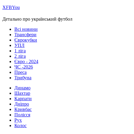
Х
FB
You
Детально про український футбол
Всі новини
Трансфери
Єврокубки
УПЛ
1 ліга
2 ліга
Євро - 2024
ЧС -2026
Преса
Трибуна
Динамо
Шахтар
Карпати
Дніпро
Кривбас
Полісся
Рух
Колос