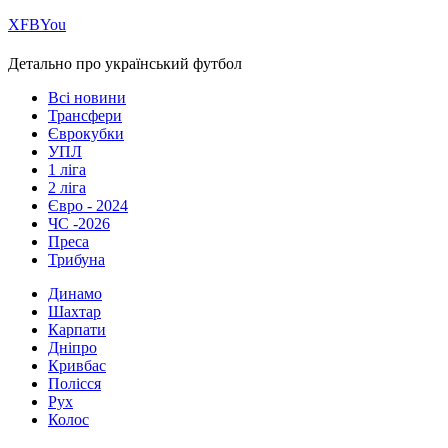
Х
FB
You
Детально про український футбол
Всі новини
Трансфери
Єврокубки
УПЛ
1 ліга
2 ліга
Євро - 2024
ЧС -2026
Преса
Трибуна
Динамо
Шахтар
Карпати
Дніпро
Кривбас
Полісся
Рух
Колос