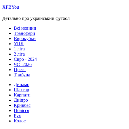
Х
FB
You
Детально про український футбол
Всі новини
Трансфери
Єврокубки
УПЛ
1 ліга
2 ліга
Євро - 2024
ЧС -2026
Преса
Трибуна
Динамо
Шахтар
Карпати
Дніпро
Кривбас
Полісся
Рух
Колос