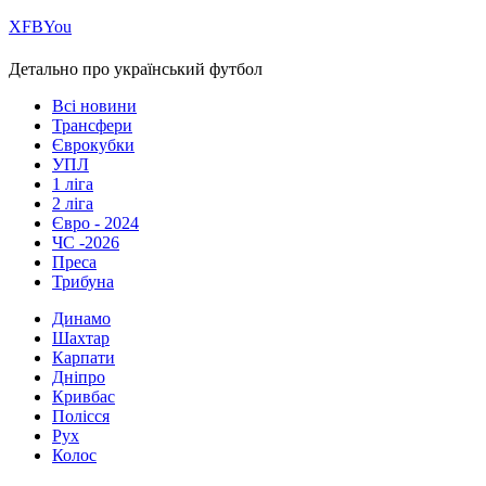
Х
FB
You
Детально про український футбол
Всі новини
Трансфери
Єврокубки
УПЛ
1 ліга
2 ліга
Євро - 2024
ЧС -2026
Преса
Трибуна
Динамо
Шахтар
Карпати
Дніпро
Кривбас
Полісся
Рух
Колос