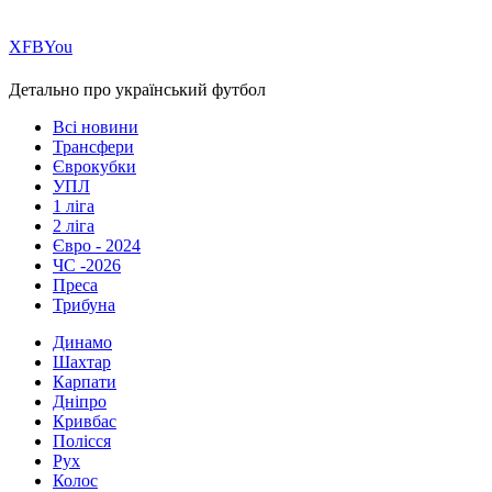
Х
FB
You
Детально про український футбол
Всі новини
Трансфери
Єврокубки
УПЛ
1 ліга
2 ліга
Євро - 2024
ЧС -2026
Преса
Трибуна
Динамо
Шахтар
Карпати
Дніпро
Кривбас
Полісся
Рух
Колос