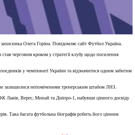
захисника Олега Горіна. Повідомляє сайт Футбол Україна.
р став черговим кроком у стратегії клубу щодо посилення
9 поєдинків у чемпіонаті України та відзначитися одним забитим
и не залишилися непоміченими тренерським штабом ЛНЗ.
 ФК Львів, Верес, Минай та Дніпро-1, набувши цінного досвіду
ів. Така багата футбольна біографія робить його цінним