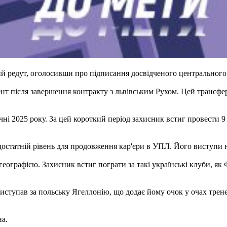
 редут, оголосивши про підписання досвідченого центрального 
ент після завершення контракту з львівським Рухом. Цей трансфе
ічні 2025 року. За цей короткий період захисник встиг провести 
достатній рівень для продовження кар'єри в УПЛ. Його виступ
еографією. Захисник встиг пограти за такі українські клуби, як
ступав за польську Ягеллонію, що додає йому очок у очах тренер
на.