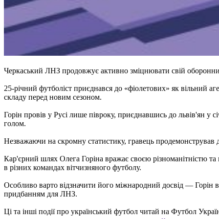
Черкаський ЛНЗ продовжує активно зміцнювати свій оборонний
25-річний футболіст приєднався до «фіолетових» як вільний аг
складу перед новим сезоном.
Горін провів у Русі лише півроку, приєднавшись до львів'ян у с
голом.
Незважаючи на скромну статистику, гравець продемонстрував 
Кар'єрний шлях Олега Горіна вражає своєю різноманітністю та г
в різних командах вітчизняного футболу.
Особливо варто відзначити його міжнародний досвід — Горін ви
придбанням для ЛНЗ.
Ці та інші події про український футбол читай на Футбол Украї