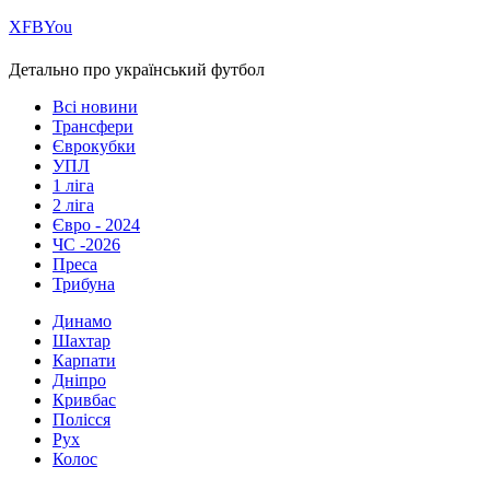
Х
FB
You
Детально про український футбол
Всі новини
Трансфери
Єврокубки
УПЛ
1 ліга
2 ліга
Євро - 2024
ЧС -2026
Преса
Трибуна
Динамо
Шахтар
Карпати
Дніпро
Кривбас
Полісся
Рух
Колос