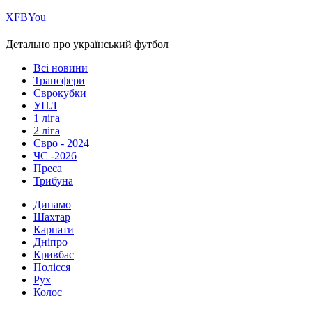
Х
FB
You
Детально про український футбол
Всі новини
Трансфери
Єврокубки
УПЛ
1 ліга
2 ліга
Євро - 2024
ЧС -2026
Преса
Трибуна
Динамо
Шахтар
Карпати
Дніпро
Кривбас
Полісся
Рух
Колос