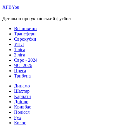
Х
FB
You
Детально про український футбол
Всі новини
Трансфери
Єврокубки
УПЛ
1 ліга
2 ліга
Євро - 2024
ЧС -2026
Преса
Трибуна
Динамо
Шахтар
Карпати
Дніпро
Кривбас
Полісся
Рух
Колос