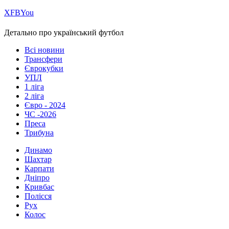
Х
FB
You
Детально про український футбол
Всі новини
Трансфери
Єврокубки
УПЛ
1 ліга
2 ліга
Євро - 2024
ЧС -2026
Преса
Трибуна
Динамо
Шахтар
Карпати
Дніпро
Кривбас
Полісся
Рух
Колос