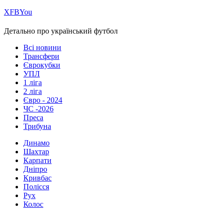
Х
FB
You
Детально про український футбол
Всі новини
Трансфери
Єврокубки
УПЛ
1 ліга
2 ліга
Євро - 2024
ЧС -2026
Преса
Трибуна
Динамо
Шахтар
Карпати
Дніпро
Кривбас
Полісся
Рух
Колос