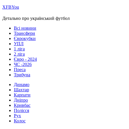
Х
FB
You
Детально про український футбол
Всі новини
Трансфери
Єврокубки
УПЛ
1 ліга
2 ліга
Євро - 2024
ЧС -2026
Преса
Трибуна
Динамо
Шахтар
Карпати
Дніпро
Кривбас
Полісся
Рух
Колос