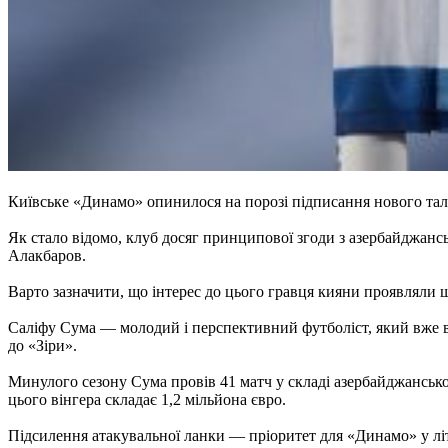
Київське «Динамо» опинилося на порозі підписання нового тал
Як стало відомо, клуб досяг принципової згоди з азербайджан
Алакбаров.
Варто зазначити, що інтерес до цього гравця кияни проявляли 
Саліфу Сума — молодий і перспективний футболіст, який вже вст
до «Зіри».
Минулого сезону Сума провів 41 матч у складі азербайджанської
цього вінгера складає 1,2 мільйона євро.
Підсилення атакувальної ланки — пріоритет для «Динамо» у літ