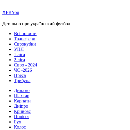
Х
FB
You
Детально про український футбол
Всі новини
Трансфери
Єврокубки
УПЛ
1 ліга
2 ліга
Євро - 2024
ЧС -2026
Преса
Трибуна
Динамо
Шахтар
Карпати
Дніпро
Кривбас
Полісся
Рух
Колос