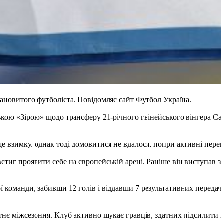
ановитого футболіста. Повідомляє сайт Футбол Україна.
ською «Зірою» щодо трансферу 21-річного гвінейського вінгера 
ще взимку, однак тоді домовитися не вдалося, попри активні пер
иг проявити себе на європейській арені. Раніше він виступав за
 команди, забивши 12 голів і віддавши 7 результативних передач.
нє міжсезоння. Клуб активно шукає гравців, здатних підсилити 