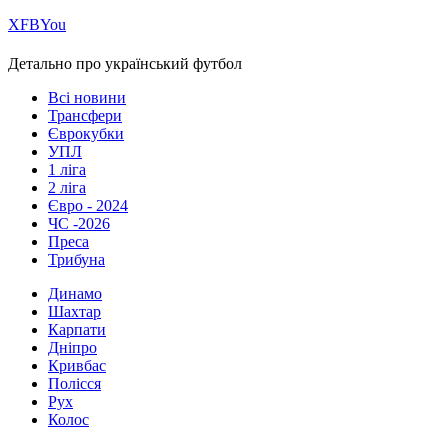
Х
FB
You
Детально про український футбол
Всі новини
Трансфери
Єврокубки
УПЛ
1 ліга
2 ліга
Євро - 2024
ЧС -2026
Преса
Трибуна
Динамо
Шахтар
Карпати
Дніпро
Кривбас
Полісся
Рух
Колос