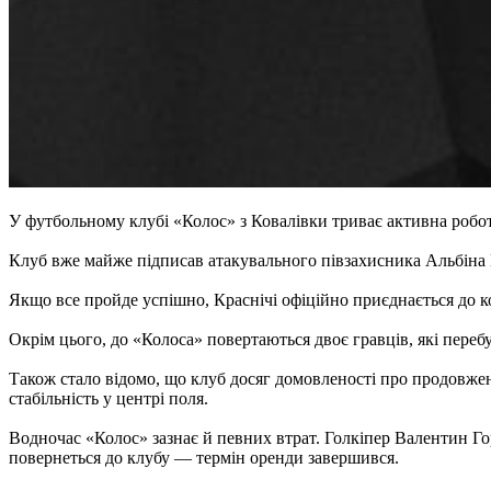
У футбольному клубі «Колос» з Ковалівки триває активна робо
Клуб вже майже підписав атакувального півзахисника Альбіна 
Якщо все пройде успішно, Краснічі офіційно приєднається до 
Окрім цього, до «Колоса» повертаються двоє гравців, які пере
Також стало відомо, що клуб досяг домовленості про продовже
стабільність у центрі поля.
Водночас «Колос» зазнає й певних втрат. Голкіпер Валентин Гор
повернеться до клубу — термін оренди завершився.