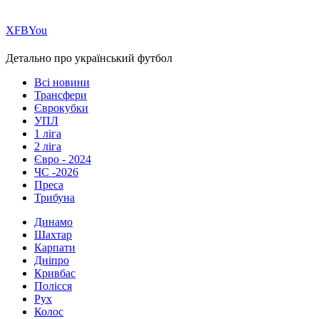
Х
FB
You
Детально про український футбол
Всі новини
Трансфери
Єврокубки
УПЛ
1 ліга
2 ліга
Євро - 2024
ЧС -2026
Преса
Трибуна
Динамо
Шахтар
Карпати
Дніпро
Кривбас
Полісся
Рух
Колос