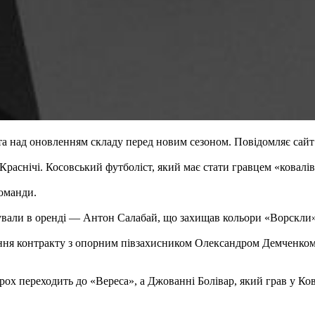
та над оновленням складу перед новим сезоном. Повідомляє сайт
Краснічі. Косовський футболіст, який має стати гравцем «ковал
команди.
бували в оренді — Антон Салабай, що захищав кольори «Ворскли»,
ння контракту з опорним півзахисником Олександром Демченком. 
ох переходить до «Вереса», а Джованні Болівар, який грав у Ков