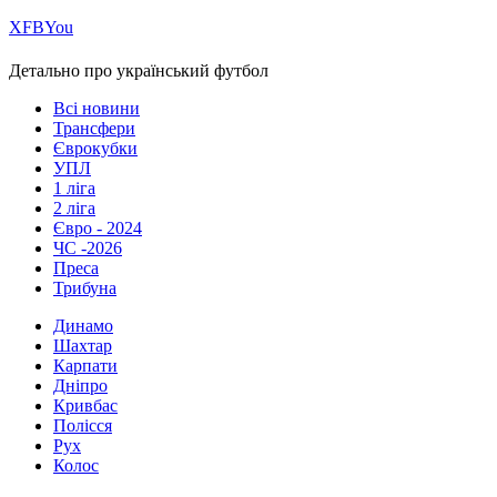
Х
FB
You
Детально про український футбол
Всі новини
Трансфери
Єврокубки
УПЛ
1 ліга
2 ліга
Євро - 2024
ЧС -2026
Преса
Трибуна
Динамо
Шахтар
Карпати
Дніпро
Кривбас
Полісся
Рух
Колос