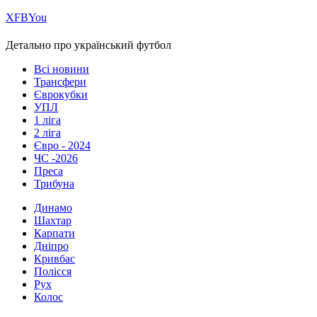
Х
FB
You
Детально про український футбол
Всі новини
Трансфери
Єврокубки
УПЛ
1 ліга
2 ліга
Євро - 2024
ЧС -2026
Преса
Трибуна
Динамо
Шахтар
Карпати
Дніпро
Кривбас
Полісся
Рух
Колос