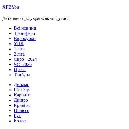
Х
FB
You
Детально про український футбол
Всі новини
Трансфери
Єврокубки
УПЛ
1 ліга
2 ліга
Євро - 2024
ЧС -2026
Преса
Трибуна
Динамо
Шахтар
Карпати
Дніпро
Кривбас
Полісся
Рух
Колос