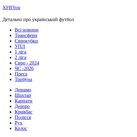
Х
FB
You
Детально про український футбол
Всі новини
Трансфери
Єврокубки
УПЛ
1 ліга
2 ліга
Євро - 2024
ЧС -2026
Преса
Трибуна
Динамо
Шахтар
Карпати
Дніпро
Кривбас
Полісся
Рух
Колос