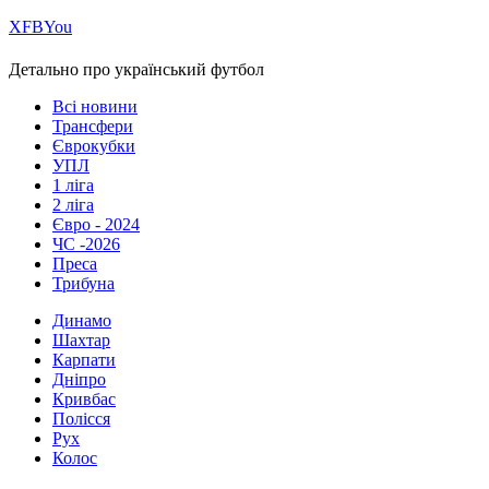
Х
FB
You
Детально про український футбол
Всі новини
Трансфери
Єврокубки
УПЛ
1 ліга
2 ліга
Євро - 2024
ЧС -2026
Преса
Трибуна
Динамо
Шахтар
Карпати
Дніпро
Кривбас
Полісся
Рух
Колос