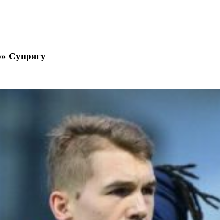
о» Супрягу