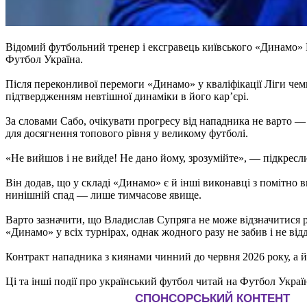
Відомий футбольний тренер і ексгравець київського «Динамо»
Футбол Україна.
Після переконливої перемоги «Динамо» у кваліфікації Ліги чем
підтвердженням невтішної динаміки в його кар’єрі.
За словами Сабо, очікувати прогресу від нападника не варто — 
для досягнення топового рівня у великому футболі.
«Не вийшов і не вийде! Не дано йому, зрозумійте», — підкресли
Він додав, що у складі «Динамо» є й інші виконавці з помітно
нинішній спад — лише тимчасове явище.
Варто зазначити, що Владислав Супряга не може відзначитися р
«Динамо» у всіх турнірах, однак жодного разу не забив і не відд
Контракт нападника з киянами чинний до червня 2026 року, а й
Ці та інші події про український футбол читай на Футбол Украї