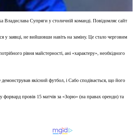
а Владислава Супряги у столичній команді. Повідомляє сайт
 у заявці, не вийшовши навіть на заміну. Це стало черговим
отрібного рівня майстерності, ані «характеру», необхідного
 демонстрував якісний футбол, і Сабо сподівається, що його
 форвард провів 15 матчів за «Зорю» (на правах оренди) та