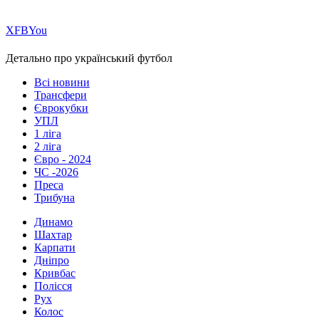
Х
FB
You
Детально про український футбол
Всі новини
Трансфери
Єврокубки
УПЛ
1 ліга
2 ліга
Євро - 2024
ЧС -2026
Преса
Трибуна
Динамо
Шахтар
Карпати
Дніпро
Кривбас
Полісся
Рух
Колос