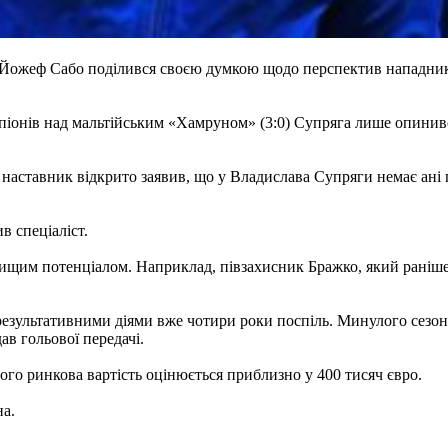
 Йожеф Сабо поділився своєю думкою щодо перспектив нападник
піонів над мальтійським «Хамруном» (3:0) Супряга лише опинився
наставник відкрито заявив, що у Владислава Супряги немає ані п
в спеціаліст.
 вищим потенціалом. Наприклад, півзахисник Бражко, який раніше
езультативними діями вже чотири роки поспіль. Минулого сезону
ав гольової передачі.
ого ринкова вартість оцінюється приблизно у 400 тисяч євро.
на.