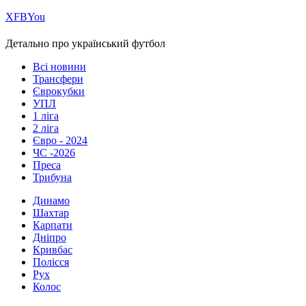
Х
FB
You
Детально про український футбол
Всі новини
Трансфери
Єврокубки
УПЛ
1 ліга
2 ліга
Євро - 2024
ЧС -2026
Преса
Трибуна
Динамо
Шахтар
Карпати
Дніпро
Кривбас
Полісся
Рух
Колос