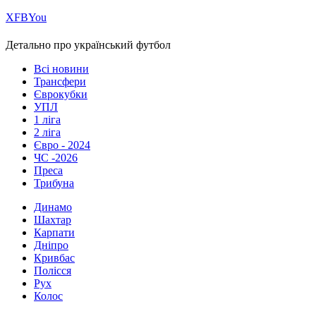
Х
FB
You
Детально про український футбол
Всі новини
Трансфери
Єврокубки
УПЛ
1 ліга
2 ліга
Євро - 2024
ЧС -2026
Преса
Трибуна
Динамо
Шахтар
Карпати
Дніпро
Кривбас
Полісся
Рух
Колос