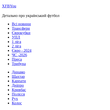
Х
FB
You
Детально про український футбол
Всі новини
Трансфери
Єврокубки
УПЛ
1 ліга
2 ліга
Євро - 2024
ЧС -2026
Преса
Трибуна
Динамо
Шахтар
Карпати
Дніпро
Кривбас
Полісся
Рух
Колос