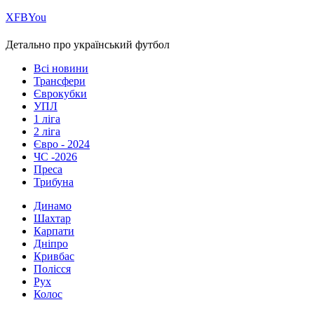
Х
FB
You
Детально про український футбол
Всі новини
Трансфери
Єврокубки
УПЛ
1 ліга
2 ліга
Євро - 2024
ЧС -2026
Преса
Трибуна
Динамо
Шахтар
Карпати
Дніпро
Кривбас
Полісся
Рух
Колос