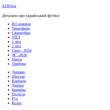
Х
FB
You
Детально про український футбол
Всі новини
Трансфери
Єврокубки
УПЛ
1 ліга
2 ліга
Євро - 2024
ЧС -2026
Преса
Трибуна
Динамо
Шахтар
Карпати
Дніпро
Кривбас
Полісся
Рух
Колос