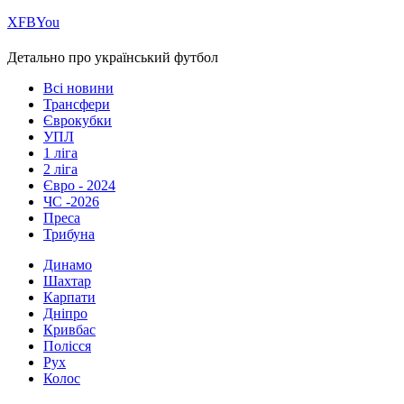
Х
FB
You
Детально про український футбол
Всі новини
Трансфери
Єврокубки
УПЛ
1 ліга
2 ліга
Євро - 2024
ЧС -2026
Преса
Трибуна
Динамо
Шахтар
Карпати
Дніпро
Кривбас
Полісся
Рух
Колос