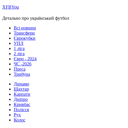
Х
FB
You
Детально про український футбол
Всі новини
Трансфери
Єврокубки
УПЛ
1 ліга
2 ліга
Євро - 2024
ЧС -2026
Преса
Трибуна
Динамо
Шахтар
Карпати
Дніпро
Кривбас
Полісся
Рух
Колос