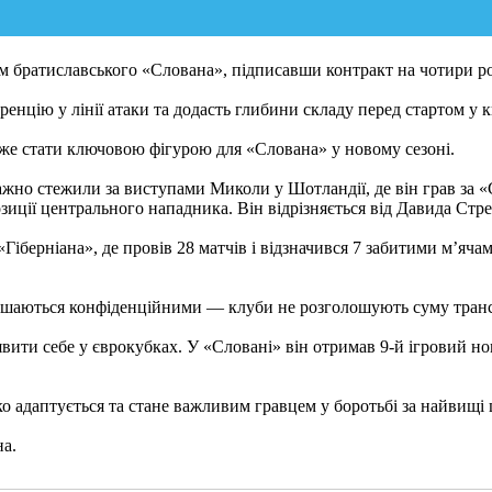
 братиславського «Слована», підписавши контракт на чотири ро
цію у лінії атаки та додасть глибини складу перед стартом у кв
оже стати ключовою фігурою для «Слована» у новому сезоні.
но стежили за виступами Миколи у Шотландії, де він грав за «С
зиції центрального нападника. Він відрізняється від Давида Стр
берніана», де провів 28 матчів і відзначився 7 забитими м’ячами
лишаються конфіденційними — клуби не розголошують суму тран
вити себе у єврокубках. У «Словані» він отримав 9-й ігровий н
 адаптується та стане важливим гравцем у боротьбі за найвищі ц
на.