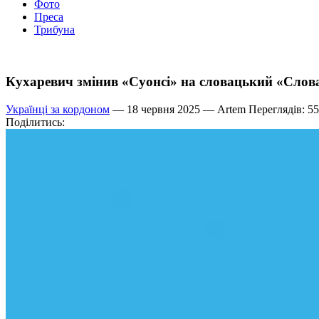
Фото
Преса
Трибуна
Кухаревич змінив «Суонсі» на словацький «Слов
Українці за кордоном
— 18 червня 2025 —
Artem
Переглядів: 5
Поділитись: