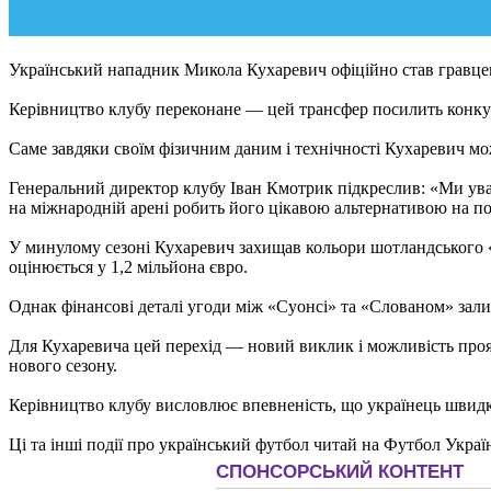
Український нападник Микола Кухаревич офіційно став гравцем
Керівництво клубу переконане — цей трансфер посилить конкурен
Саме завдяки своїм фізичним даним і технічності Кухаревич м
Генеральний директор клубу Іван Кмотрик підкреслив: «Ми уваж
на міжнародній арені робить його цікавою альтернативою на по
У минулому сезоні Кухаревич захищав кольори шотландського «Гі
оцінюється у 1,2 мільйона євро.
Однак фінансові деталі угоди між «Суонсі» та «Слованом» за
Для Кухаревича цей перехід — новий виклик і можливість проя
нового сезону.
Керівництво клубу висловлює впевненість, що українець швидко
Ці та інші події про український футбол читай на Футбол Украї