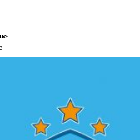
ан»
53