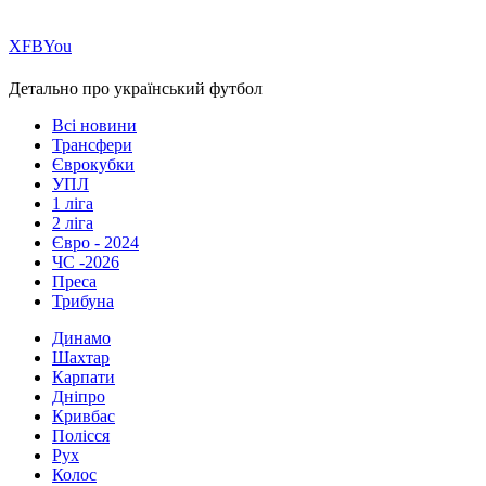
Х
FB
You
Детально про український футбол
Всі новини
Трансфери
Єврокубки
УПЛ
1 ліга
2 ліга
Євро - 2024
ЧС -2026
Преса
Трибуна
Динамо
Шахтар
Карпати
Дніпро
Кривбас
Полісся
Рух
Колос