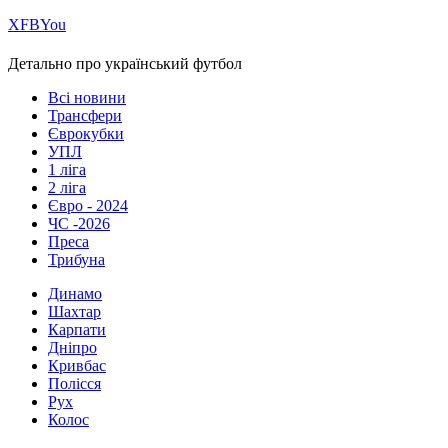
Х
FB
You
Детально про український футбол
Всі новини
Трансфери
Єврокубки
УПЛ
1 ліга
2 ліга
Євро - 2024
ЧС -2026
Преса
Трибуна
Динамо
Шахтар
Карпати
Дніпро
Кривбас
Полісся
Рух
Колос