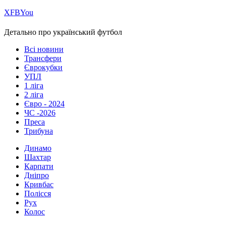
Х
FB
You
Детально про український футбол
Всі новини
Трансфери
Єврокубки
УПЛ
1 ліга
2 ліга
Євро - 2024
ЧС -2026
Преса
Трибуна
Динамо
Шахтар
Карпати
Дніпро
Кривбас
Полісся
Рух
Колос