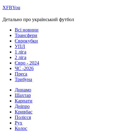
Х
FB
You
Детально про український футбол
Всі новини
Трансфери
Єврокубки
УПЛ
1 ліга
2 ліга
Євро - 2024
ЧС -2026
Преса
Трибуна
Динамо
Шахтар
Карпати
Дніпро
Кривбас
Полісся
Рух
Колос