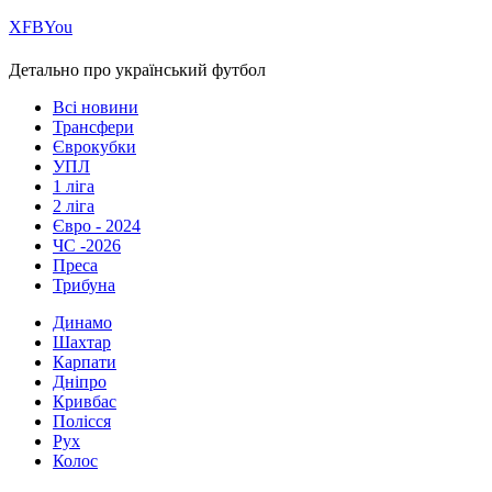
Х
FB
You
Детально про український футбол
Всі новини
Трансфери
Єврокубки
УПЛ
1 ліга
2 ліга
Євро - 2024
ЧС -2026
Преса
Трибуна
Динамо
Шахтар
Карпати
Дніпро
Кривбас
Полісся
Рух
Колос