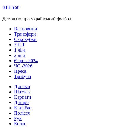
Х
FB
You
Детально про український футбол
Всі новини
Трансфери
Єврокубки
УПЛ
1 ліга
2 ліга
Євро - 2024
ЧС -2026
Преса
Трибуна
Динамо
Шахтар
Карпати
Дніпро
Кривбас
Полісся
Рух
Колос