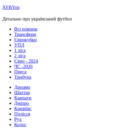
Х
FB
You
Детально про український футбол
Всі новини
Трансфери
Єврокубки
УПЛ
1 ліга
2 ліга
Євро - 2024
ЧС -2026
Преса
Трибуна
Динамо
Шахтар
Карпати
Дніпро
Кривбас
Полісся
Рух
Колос