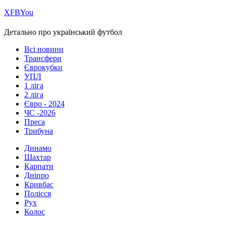
Х
FB
You
Детально про український футбол
Всі новини
Трансфери
Єврокубки
УПЛ
1 ліга
2 ліга
Євро - 2024
ЧС -2026
Преса
Трибуна
Динамо
Шахтар
Карпати
Дніпро
Кривбас
Полісся
Рух
Колос