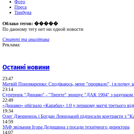
Фото
Преса
Трибуна
Облако тегов:
�����
По данному тегу нет ни одной новости
Статті та аналітика
Реклама:
Останні новини
23:47
Матвій Пономаренко: Сподіваюсь, мене "прорвало", і я почну 
23:14
Суперник "Динамо" - "Твенте" знищує "ДАК 1904" з рахунком 
22:49
«Динамо» обіграло «Карабах» 1:0 у першому матчі третього від
19:34
Олег Дзюринець і Богдан Левицький підписали контракти з "К
14:59
УАФ звільнив Ігора Дедишина з посади технічного директора
14:07