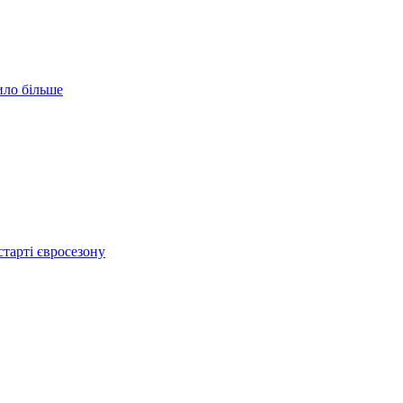
ило більше
тарті євросезону