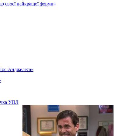
до своєї найкращої форми»
«Лос-Анджелеса»
»
вачка УПЛ