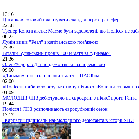
13:16
Циганков готовий влаштувати скандал через трансфер
22:58
Тренер Копенгагена: Маємо бути задоволені, що Полісся не заб
00:22
Лунін вивів "Реал" з капітанською пов'язкою
23:39
Віталій Буяльський провів 400-й матч за “Динамо”
21:36
Олег Федор: в Данію їдемо тільки за перемогою
09:00
«Динамо» програло перший матч із ПАОКом
02:00
«Полісся» вибороло результативну нічию з «Копенгагеном» на с
01:09
МОЛОДЦІ! ЛНЗ дебютувало на євроарені з нічиєї проти Гента
19:44
Полісся і ЛНЗ розпочинають єврокубковий сезон
13:17
"Карпати" підписали наймолодшого дебютанта в історії УПЛ