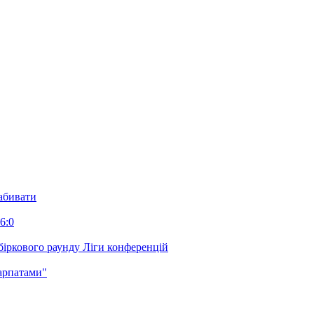
забивати
6:0
біркового раунду Ліги конференцій
арпатами"