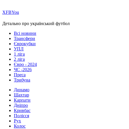
Х
FB
You
Детально про український футбол
Всі новини
Трансфери
Єврокубки
УПЛ
1 ліга
2 ліга
Євро - 2024
ЧС -2026
Преса
Трибуна
Динамо
Шахтар
Карпати
Дніпро
Кривбас
Полісся
Рух
Колос