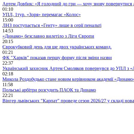
Артем Довбик: «Я голодний до гри — хочу знову повернутися 
01:10
УПЛ, 1тур. «Зоря» перемагає «Колос»
15:00
ЛНЗ поступається «Генту» лише в серії пенальті
14:53
«Динамо» безславно вилетіло з Ліги Європи
20:15
Єврокубковий день для ще двох українських команд.
01:21
ФК "Харків" показав першу форму після зміни назви
22:37
Український захисник Артем Смоляков повернувся до УПЛ з 
02:18
Микола Роздобудько стане новим керівником академії «Динамо
11:58
Польські арбітри розсудить ПАОК та Динамо
22:21
Вінгер львівських "Карпат" проведе сезон 2026/27 у складі но