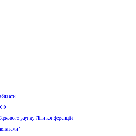
забивати
6:0
біркового раунду Ліги конференцій
арпатами"