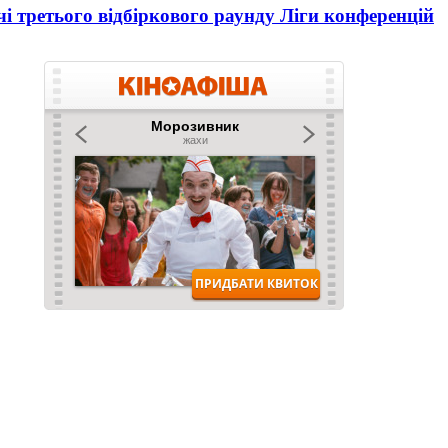
і третього відбіркового раунду Ліги конференцій