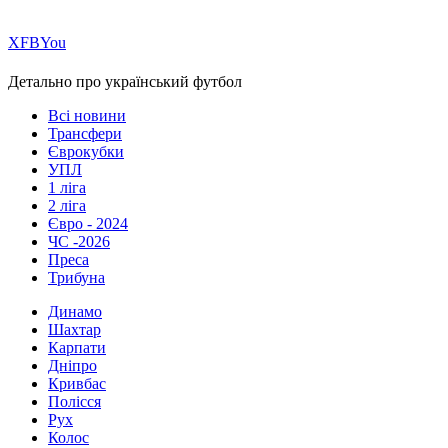
Х
FB
You
Детально про український футбол
Всі новини
Трансфери
Єврокубки
УПЛ
1 ліга
2 ліга
Євро - 2024
ЧС -2026
Преса
Трибуна
Динамо
Шахтар
Карпати
Дніпро
Кривбас
Полісся
Рух
Колос