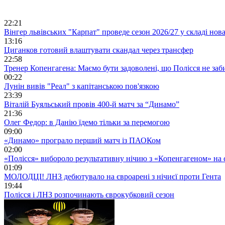
22:21
Вінгер львівських "Карпат" проведе сезон 2026/27 у складі но
13:16
Циганков готовий влаштувати скандал через трансфер
22:58
Тренер Копенгагена: Маємо бути задоволені, що Полісся не заб
00:22
Лунін вивів "Реал" з капітанською пов'язкою
23:39
Віталій Буяльський провів 400-й матч за “Динамо”
21:36
Олег Федор: в Данію їдемо тільки за перемогою
09:00
«Динамо» програло перший матч із ПАОКом
02:00
«Полісся» вибороло результативну нічию з «Копенгагеном» на с
01:09
МОЛОДЦІ! ЛНЗ дебютувало на євроарені з нічиєї проти Гента
19:44
Полісся і ЛНЗ розпочинають єврокубковий сезон