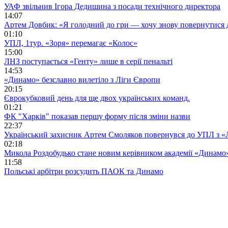
УАФ звільнив Ігора Дедишина з посади технічного директора
14:07
Артем Довбик: «Я голодний до гри — хочу знову повернутися 
01:10
УПЛ, 1тур. «Зоря» перемагає «Колос»
15:00
ЛНЗ поступається «Генту» лише в серії пенальті
14:53
«Динамо» безславно вилетіло з Ліги Європи
20:15
Єврокубковий день для ще двох українських команд.
01:21
ФК "Харків" показав першу форму після зміни назви
22:37
Український захисник Артем Смоляков повернувся до УПЛ з 
02:18
Микола Роздобудько стане новим керівником академії «Динамо
11:58
Польські арбітри розсудить ПАОК та Динамо