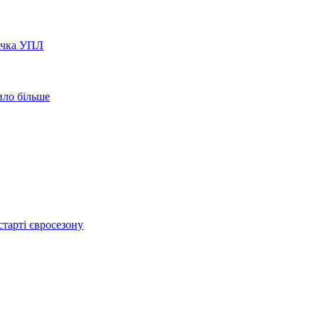
вачка УПЛ
ило більше
тарті євросезону