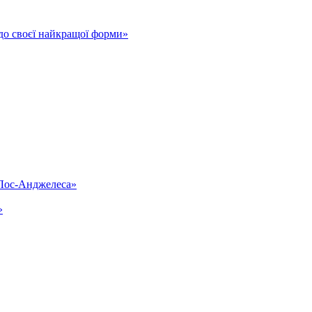
до своєї найкращої форми»
«Лос-Анджелеса»
»