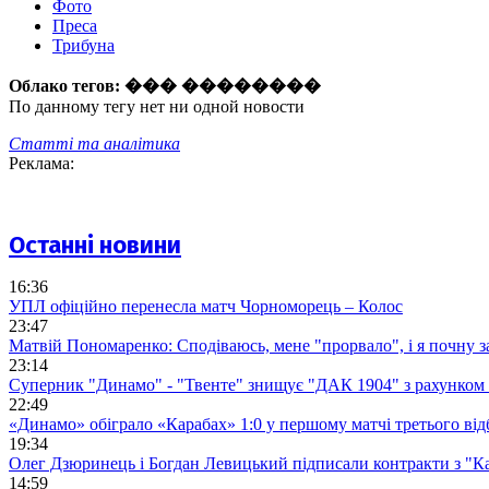
Фото
Преса
Трибуна
Облако тегов:
��� ��������
По данному тегу нет ни одной новости
Статті та аналітика
Реклама:
Останні новини
16:36
УПЛ офіційно перенесла матч Чорноморець – Колос
23:47
Матвій Пономаренко: Сподіваюсь, мене "прорвало", і я почну 
23:14
Суперник "Динамо" - "Твенте" знищує "ДАК 1904" з рахунком 
22:49
«Динамо» обіграло «Карабах» 1:0 у першому матчі третього від
19:34
Олег Дзюринець і Богдан Левицький підписали контракти з "К
14:59