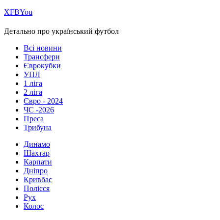
Х
FB
You
Детально про український футбол
Всі новини
Трансфери
Єврокубки
УПЛ
1 ліга
2 ліга
Євро - 2024
ЧС -2026
Преса
Трибуна
Динамо
Шахтар
Карпати
Дніпро
Кривбас
Полісся
Рух
Колос