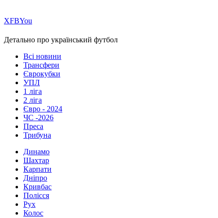
Х
FB
You
Детально про український футбол
Всі новини
Трансфери
Єврокубки
УПЛ
1 ліга
2 ліга
Євро - 2024
ЧС -2026
Преса
Трибуна
Динамо
Шахтар
Карпати
Дніпро
Кривбас
Полісся
Рух
Колос