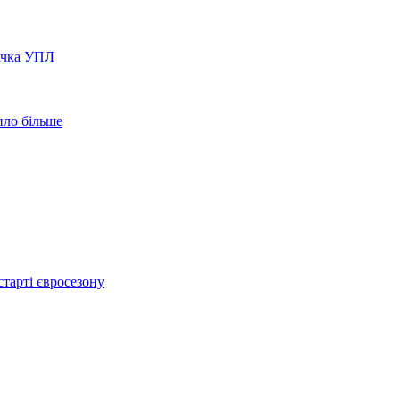
вачка УПЛ
ило більше
тарті євросезону