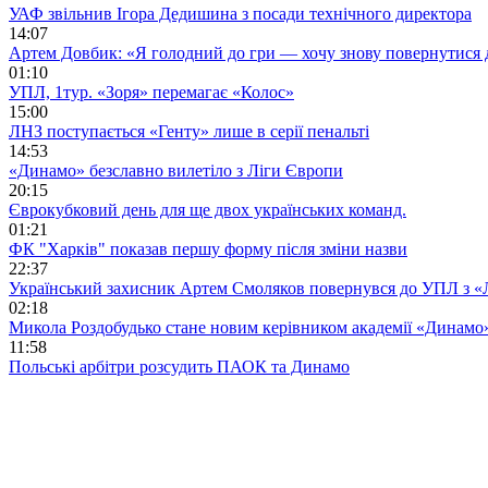
УАФ звільнив Ігора Дедишина з посади технічного директора
14:07
Артем Довбик: «Я голодний до гри — хочу знову повернутися 
01:10
УПЛ, 1тур. «Зоря» перемагає «Колос»
15:00
ЛНЗ поступається «Генту» лише в серії пенальті
14:53
«Динамо» безславно вилетіло з Ліги Європи
20:15
Єврокубковий день для ще двох українських команд.
01:21
ФК "Харків" показав першу форму після зміни назви
22:37
Український захисник Артем Смоляков повернувся до УПЛ з 
02:18
Микола Роздобудько стане новим керівником академії «Динамо
11:58
Польські арбітри розсудить ПАОК та Динамо