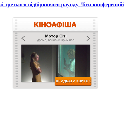
і третього відбіркового раунду Ліги конференцій