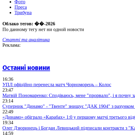
Фото
Преса
Трибуна
Облако тегов:
��-2026
По данному тегу нет ни одной новости
Статті та аналітика
Реклама:
Останні новини
16:36
УПЛ офіційно перенесла матч Чорноморець – Колос
23:47
Матвій Пономаренко: Сподіваюсь, мене "прорвало", і я почну 
23:14
Суперник "Динамо" - "Твенте" знищує "ДАК 1904" з рахунком 
22:49
«Динамо» обіграло «Карабах» 1:0 у першому матчі третього від
19:34
Олег Дзюринець і Богдан Левицький підписали контракти з "К
14:59