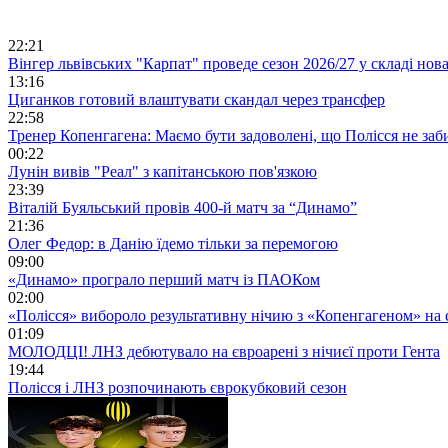
22:21
Вінгер львівських "Карпат" проведе сезон 2026/27 у складі но
13:16
Циганков готовий влаштувати скандал через трансфер
22:58
Тренер Копенгагена: Маємо бути задоволені, що Полісся не заб
00:22
Лунін вивів "Реал" з капітанською пов'язкою
23:39
Віталій Буяльський провів 400-й матч за “Динамо”
21:36
Олег Федор: в Данію їдемо тільки за перемогою
09:00
«Динамо» програло перший матч із ПАОКом
02:00
«Полісся» вибороло результативну нічию з «Копенгагеном» на с
01:09
МОЛОДЦІ! ЛНЗ дебютувало на євроарені з нічиєї проти Гента
19:44
Полісся і ЛНЗ розпочинають єврокубковий сезон