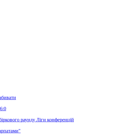
забивати
6:0
біркового раунду Ліги конференцій
арпатами"