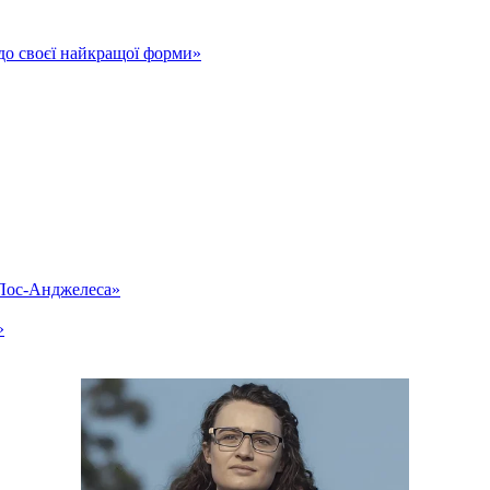
до своєї найкращої форми»
«Лос-Анджелеса»
»