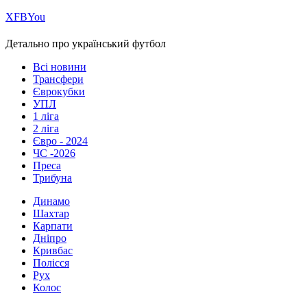
Х
FB
You
Детально про український футбол
Всі новини
Трансфери
Єврокубки
УПЛ
1 ліга
2 ліга
Євро - 2024
ЧС -2026
Преса
Трибуна
Динамо
Шахтар
Карпати
Дніпро
Кривбас
Полісся
Рух
Колос